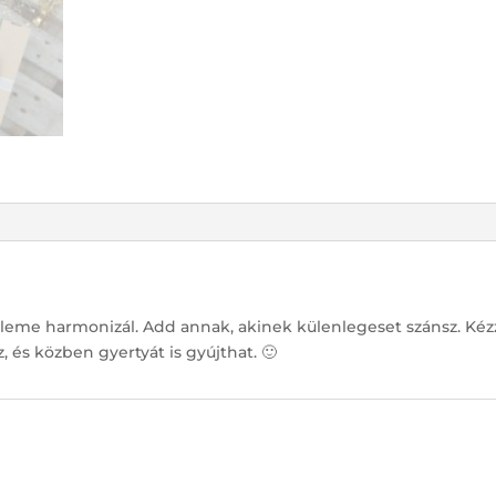
me harmonizál. Add annak, akinek külenlegeset szánsz. Kéz
, és közben gyertyát is gyújthat. 🙂