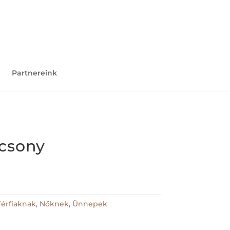
0 Elemek
Partnereink
ácsony
Férfiaknak
,
Nőknek
,
Ünnepek