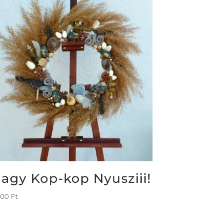
agy Kop-kop Nyusziii!
800
Ft