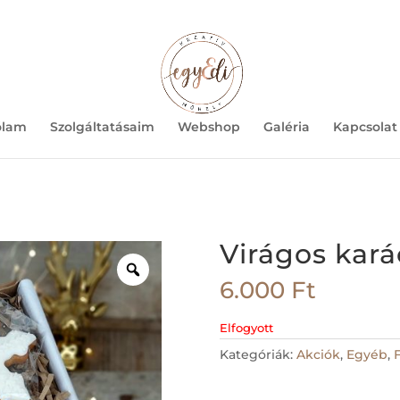
ólam
Szolgáltatásaim
Webshop
Galéria
Kapcsolat
Virágos kar
Zoom
6.000
Ft
Elfogyott
Kategóriák:
Akciók
,
Egyéb
,