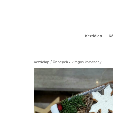
+36 30 780 0829
Kezdőlap
R
Kezdőlap
/
Ünnepek
/ Virágos karácsony