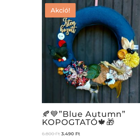
Akció!
🍂💙”Blue Autumn”
KOPOGTATÓ🍁🎁
6.800
Ft
3.490
Ft