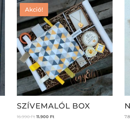
Akció!
SZÍVEMALÓL BOX
N
16.990
Ft
11.900
Ft
7.