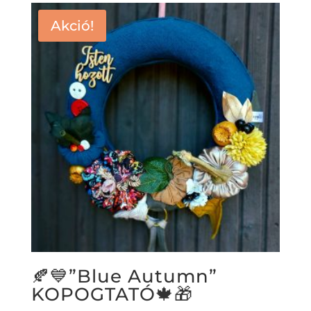
Akció!
🍂💙”Blue Autumn”
KOPOGTATÓ🍁🎁