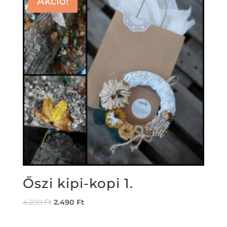
Akció!
Őszi kipi-kopi 1.
4.200
Ft
2.490
Ft