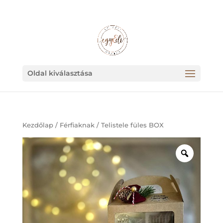
+36 30 780 0829
Oldal kiválasztása
Kezdőlap
/
Férfiaknak
/ Telistele füles BOX
Zoom