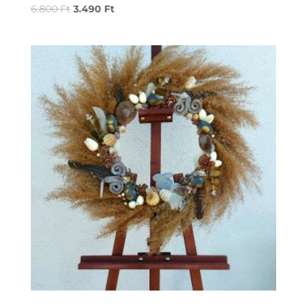
6.800
Ft
3.490
Ft