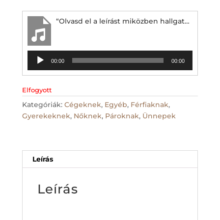
“Olvasd el a leírást miközben hallgatod :-)”
Audió
00:00
00:00
lejátszó
Elfogyott
Kategóriák:
Cégeknek
,
Egyéb
,
Férfiaknak
,
Gyerekeknek
,
Nőknek
,
Pároknak
,
Ünnepek
Leírás
Leírás