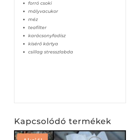
forró csoki
mályvacukor
méz
teafilter
karácsonyfadísz
kísérő kártya
csillag stresszlabda
Kapcsolódó termékek