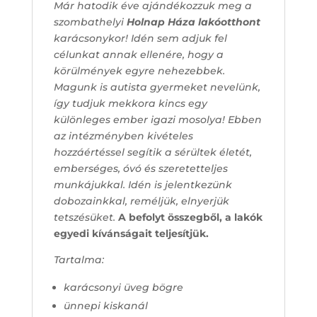
Már hatodik éve ajándékozzuk meg a
szombathelyi
Holnap Háza lakóotthont
karácsonykor! Idén sem adjuk fel
célunkat annak ellenére, hogy a
körülmények egyre nehezebbek.
Magunk is autista gyermeket nevelünk,
így tudjuk mekkora kincs egy
különleges ember igazi mosolya! Ebben
az intézményben kivételes
hozzáértéssel segítik a sérültek életét,
emberséges, óvó és szeretetteljes
munkájukkal. Idén is jelentkezünk
dobozainkkal, reméljük, elnyerjük
tetszésüket.
A befolyt összegből, a lakók
egyedi kívánságait teljesítjük.
Tartalma:
karácsonyi üveg bögre
ünnepi kiskanál